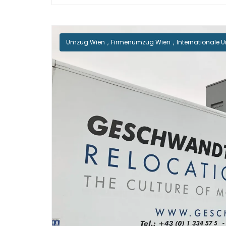
Umzug Wien
,
Firmenumzug Wien
,
Internationale