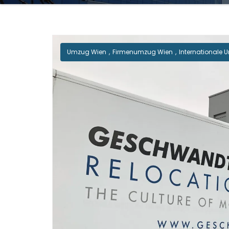
Umzug Wien
,
Firmenumzug Wien
,
Internationale