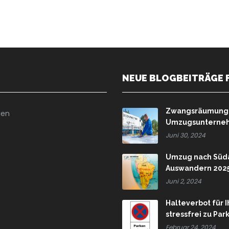
NEUE BLOGBEITRÄGE 
Zwangsräumung u
ien
Umzugsunternehm
Juni 30, 2024
Umzug nach Süda
Auswandern 202
Juni 2, 2024
Halteverbot für 
stressfrei zu Pa
Februar 24, 2024