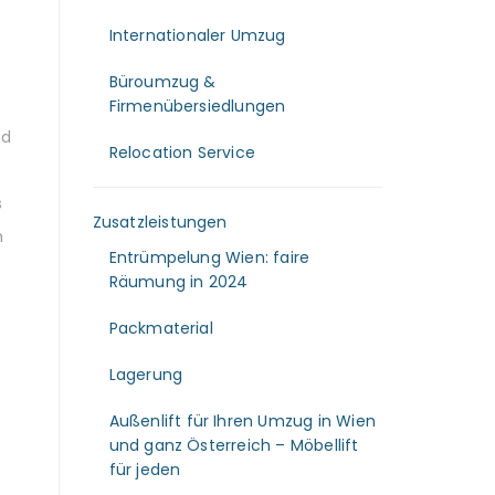
Internationaler Umzug
Büroumzug &
Firmenübersiedlungen
nd
Relocation Service
s
Zusatzleistungen
h
Entrümpelung Wien: faire
Räumung in 2024
Packmaterial
Lagerung
Außenlift für Ihren Umzug in Wien
und ganz Österreich – Möbellift
für jeden