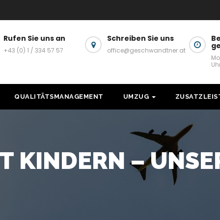
Rufen Sie uns an
Schreiben Sie uns
Be
g
+43 (0) 1 / 334 57 57
office@geschwandtner.at
Mo
Uh
QUALITÄTSMANAGEMENT
UMZUG
ZUSATZLEI
T KINDERN – UNSER