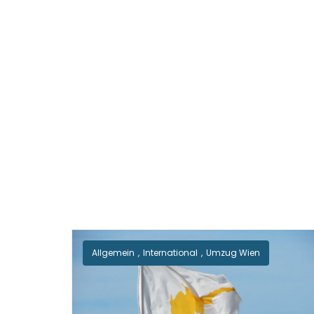
Allgemein
,
International
,
Umzug Wien