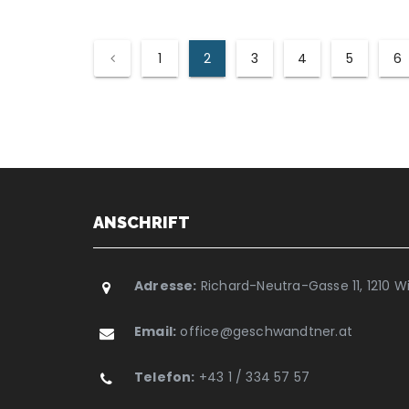
1
2
3
4
5
6
ANSCHRIFT
Adresse:
Richard-Neutra-Gasse 11, 1210 W
Email:
office@geschwandtner.at
Telefon:
+43 1 / 334 57 57