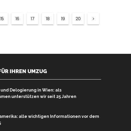
15
16
17
18
19
20
FÜR IHREN UMZUG
nd Delogierung in Wien: als
en unterstützen wir seit 25 Jahren
merika: alle wichtigen Informationen vor dem
5