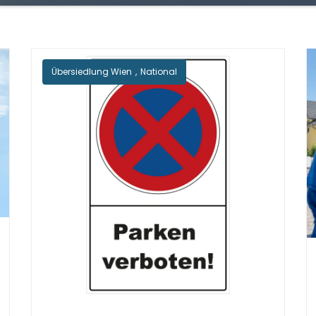
Übersiedlung Wien
,
National