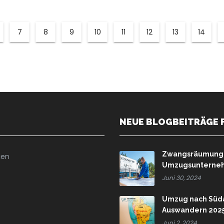
7
8
9
10
11
12
13
14
NEUE BLOGBEITRÄGE 
Zwangsräumung u
ien
Umzugsunternehm
Juni 30, 2024
Umzug nach Süda
Auswandern 202
Juni 2, 2024