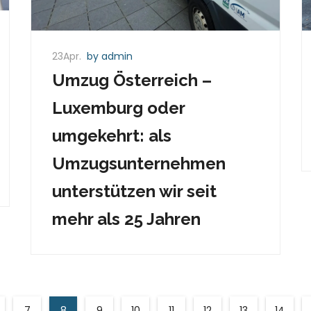
23Apr.
by admin
Umzug Österreich –
Luxemburg oder
umgekehrt: als
Umzugsunternehmen
unterstützen wir seit
mehr als 25 Jahren
7
8
9
10
11
12
13
14