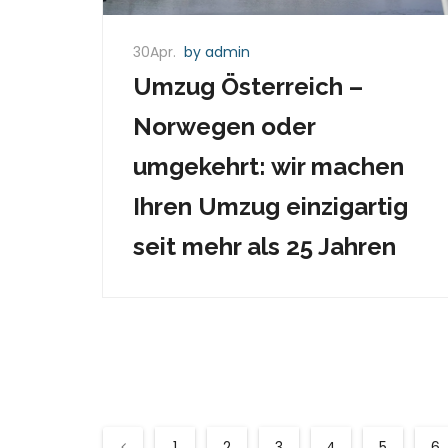
30Apr.
by admin
Umzug Österreich –
Norwegen oder
umgekehrt: wir machen
Ihren Umzug einzigartig
seit mehr als 25 Jahren
1
2
3
4
5
6