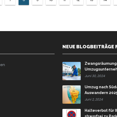
NEUE BLOGBEITRÄGE 
Zwangsräumung u
ien
Umzugsunternehm
Juni 30, 2024
Umzug nach Süda
Auswandern 202
Juni 2, 2024
Halteverbot für 
stressfrei zu Pa