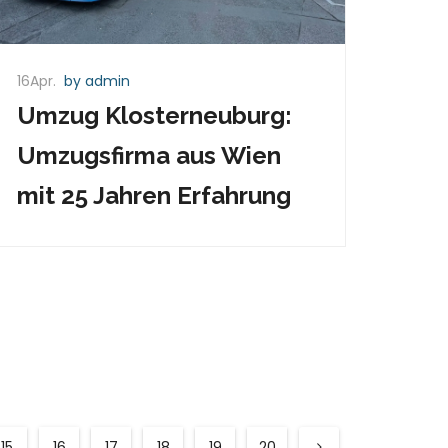
16Apr.
by admin
Umzug Klosterneuburg:
Umzugsfirma aus Wien
mit 25 Jahren Erfahrung
15
16
17
18
19
20