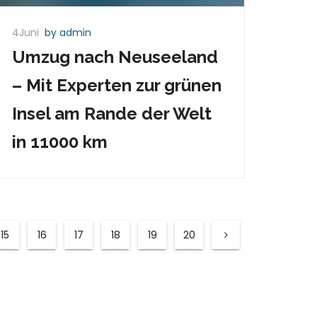
4Juni
by admin
Umzug nach Neuseeland
– Mit Experten zur grünen
Insel am Rande der Welt
in 11000 km
15
16
17
18
19
20