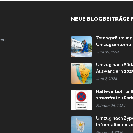
NEUE BLOGBEITRÄGE 
Zwangsräumung u
ien
Umzugsunternehm
Juni 30, 2024
Umzug nach Süda
Auswandern 202
Juni 2, 2024
Halteverbot für 
stressfrei zu Pa
Februar 24, 2024
Umzug nach Zype
Informationen v
Februar 4, 2024